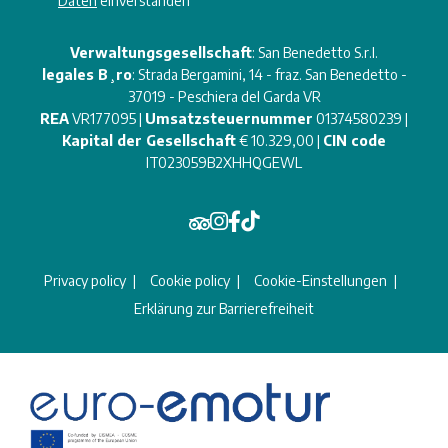
Daten
einverstanden
Verwaltungsgesellschaft
: San Benedetto S.r.l.
legales B¸ro
: Strada Bergamini, 14 - fraz. San Benedetto -
37019 - Peschiera del Garda VR
REA
VR177095 |
Umsatzsteuernummer
01374580239 |
Kapital der Gesellschaft
€ 10.329,00 |
CIN code
IT023059B2XHHQGEWL
Privacy policy
Cookie policy
Cookie-Einstellungen
Erklärung zur Barrierefreiheit