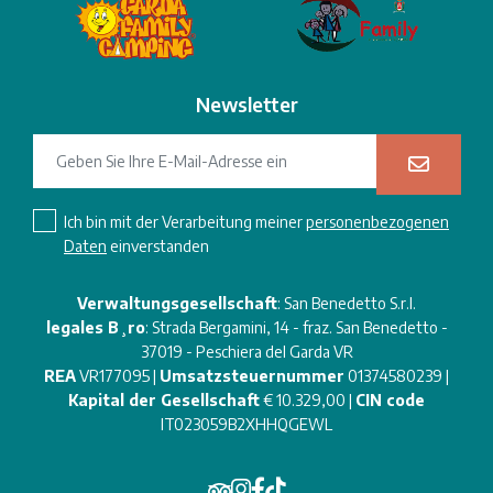
Newsletter
Ich bin mit der Verarbeitung meiner
personenbezogenen
Daten
einverstanden
Verwaltungsgesellschaft
: San Benedetto S.r.l.
legales B¸ro
: Strada Bergamini, 14 - fraz. San Benedetto -
37019 - Peschiera del Garda VR
REA
VR177095 |
Umsatzsteuernummer
01374580239 |
Kapital der Gesellschaft
€ 10.329,00 |
CIN code
IT023059B2XHHQGEWL