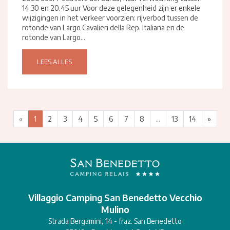
14.30 en 20.45 uur Voor deze gelegenheid zijn er enkele
wijzigingen in het verkeer voorzien: rijverbod tussen de
rotonde van Largo Cavalieri della Rep. Italiana en de
rotonde van Largo...
LEES ALLES
«
1
2
3
4
5
6
7
8
...
13
14
»
Villaggio Camping San Benedetto Vecchio
Mulino
Strada Bergamini, 14 - fraz. San Benedetto