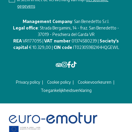
gegevens
Management Company
: San Benedetto S.r.l.
Legal office
: Strada Bergamini, 14 - fraz. San Benedetto -
37019 - Peschiera del Garda VR
REA
VR177095 |
VAT number
01374580239 |
Society's
capital
€ 10.329,00 |
CIN code
IT023059B2XHHQGEWL
Privacy policy
Cookie policy
Cookievoorkeuren
Toegankelijkheidsverklaring