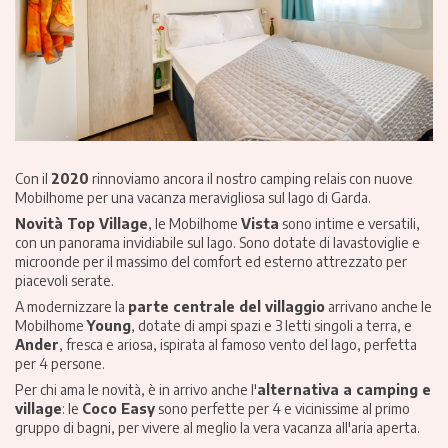
Con il
2020
rinnoviamo ancora il nostro camping relais con nuove
Mobilhome per una vacanza meravigliosa sul lago di Garda.
Novità Top Village
, le Mobilhome
Vista
sono intime e versatili,
con un panorama invidiabile sul lago. Sono dotate di lavastoviglie e
microonde per il massimo del comfort ed esterno attrezzato per
piacevoli serate.
A modernizzare la
parte centrale del villaggio
arrivano anche le
Mobilhome
Young
, dotate di ampi spazi e 3 letti singoli a terra, e
Ander
, fresca e ariosa, ispirata al famoso vento del lago, perfetta
per 4 persone.
Per chi ama le novità, è in arrivo anche l'
alternativa a camping e
village
: le
Coco Easy
sono perfette per 4 e vicinissime al primo
gruppo di bagni, per vivere al meglio la vera vacanza all'aria aperta.