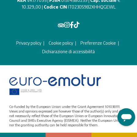
REA
VR177095 |
P.IVA
01374580239 |
Cap. sociale
€
10.329,00 |
Codice CIN
IT023059B2XHHQGEWL
Privacy policy
Cookie policy
Preferenze Cookie
Dichiarazione di accessibilità
Co-funded by the European Union under the Grant Agreement 101038111.
Views and opinions expressed are however those of the author(s) only and do
not necessarily reflect those of the European Union or European Innovation
Council and SMEs Executive Agency (EISMEA). Neither the European Union
nor the granting authority can be held responsible for them.