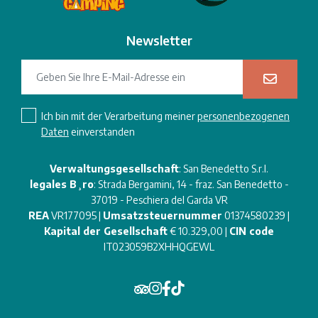
Newsletter
Ich bin mit der Verarbeitung meiner
personenbezogenen
Daten
einverstanden
Verwaltungsgesellschaft
: San Benedetto S.r.l.
legales B¸ro
: Strada Bergamini, 14 - fraz. San Benedetto -
37019 - Peschiera del Garda VR
REA
VR177095 |
Umsatzsteuernummer
01374580239 |
Kapital der Gesellschaft
€ 10.329,00 |
CIN code
IT023059B2XHHQGEWL