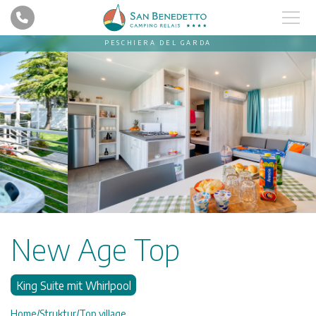
PESCHIERA DEL GARDA
New Age Top
King Suite mit Whirlpool
Home
Struktur
Top village