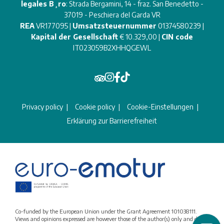
legales B¸ro
: Strada Bergamini, 14 - fraz. San Benedetto -
37019 - Peschiera del Garda VR
REA
VR177095 |
Umsatzsteuernummer
01374580239 |
Kapital der Gesellschaft
€ 10.329,00 |
CIN code
IT023059B2XHHQGEWL
Privacy policy
Cookie policy
Cookie-Einstellungen
Erklärung zur Barrierefreiheit
Co-funded by the European Union under the Grant Agreement 101038111.
Views and opinions expressed are however those of the author(s) only and do