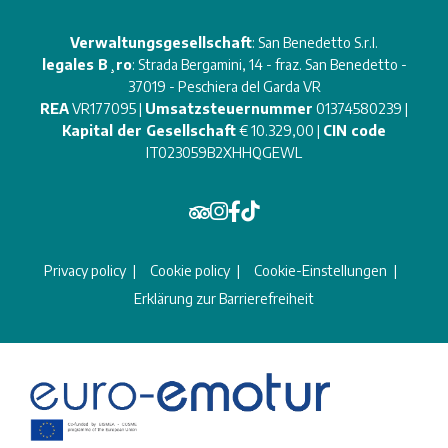
Verwaltungsgesellschaft
: San Benedetto S.r.l.
legales B¸ro
: Strada Bergamini, 14 - fraz. San Benedetto -
37019 - Peschiera del Garda VR
REA
VR177095 |
Umsatzsteuernummer
01374580239 |
Kapital der Gesellschaft
€ 10.329,00 |
CIN code
IT023059B2XHHQGEWL
Privacy policy
Cookie policy
Cookie-Einstellungen
Erklärung zur Barrierefreiheit