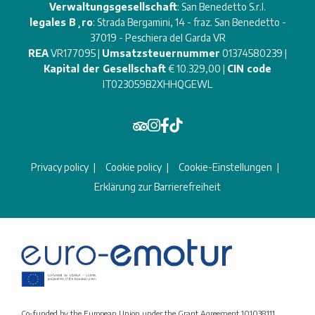
Verwaltungsgesellschaft
: San Benedetto S.r.l.
legales B¸ro
: Strada Bergamini, 14 - fraz. San Benedetto -
37019 - Peschiera del Garda VR
REA
VR177095 |
Umsatzsteuernummer
01374580239 |
Kapital der Gesellschaft
€ 10.329,00 |
CIN code
IT023059B2XHHQGEWL
Privacy policy
Cookie policy
Cookie-Einstellungen
Erklärung zur Barrierefreiheit
Co-funded by the European Union under the Grant Agreement 101038111.