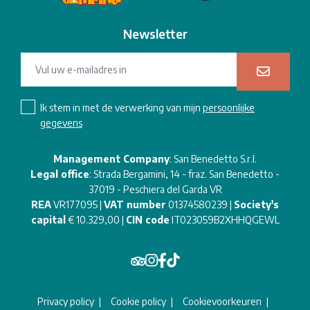
Newsletter
Ik stem in met de verwerking van mijn
persoonlijke
gegevens
Management Company
: San Benedetto S.r.l.
Legal office
: Strada Bergamini, 14 - fraz. San Benedetto -
37019 - Peschiera del Garda VR
REA
VR177095 |
VAT number
01374580239 |
Society's
capital
€ 10.329,00 |
CIN code
IT023059B2XHHQGEWL
Privacy policy
Cookie policy
Cookievoorkeuren