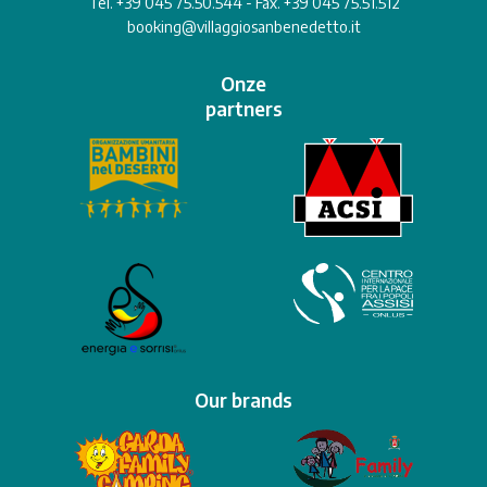
Tel. +39 045 75.50.544 - Fax. +39 045 75.51.512
booking@villaggiosanbenedetto.it
Onze
partners
Our brands