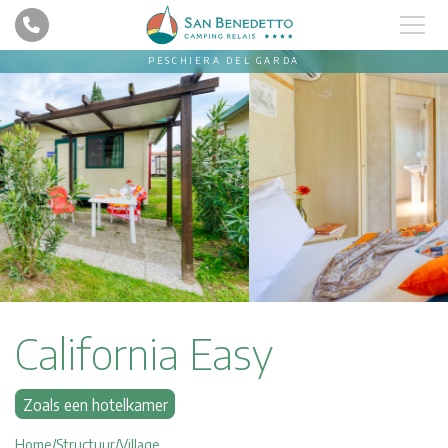
PESCHIERA DEL GARDA
California Easy
Zoals een hotelkamer
Home
Structuur
Village