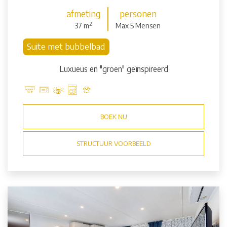
afmeting
personen
2
37 m
Max 5 Mensen
Suite met bubbelbad
Luxueus en "groen" geïnspireerd
BOEK NU
STRUCTUUR VOORBEELD