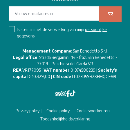
Ik stem in met de verwerking van mijn
persoonlijke
gegevens
Management Company
: San Benedetto S.r.l.
Legal office
: Strada Bergamini, 14 - fraz. San Benedetto -
37019 - Peschiera del Garda VR
REA
VR177095 |
VAT number
01374580239 |
Society's
capital
€ 10.329,00 |
CIN code
IT023059B2XHHQGEWL
Privacy policy
Cookie policy
Cookievoorkeuren
Toegankelijkheidsverklaring