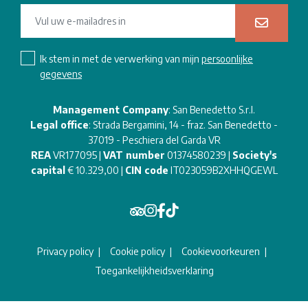
Ik stem in met de verwerking van mijn
persoonlijke
gegevens
Management Company
: San Benedetto S.r.l.
Legal office
: Strada Bergamini, 14 - fraz. San Benedetto -
37019 - Peschiera del Garda VR
REA
VR177095 |
VAT number
01374580239 |
Society's
capital
€ 10.329,00 |
CIN code
IT023059B2XHHQGEWL
Privacy policy
Cookie policy
Cookievoorkeuren
Toegankelijkheidsverklaring