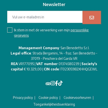
Newsletter
Ik stem in met de verwerking van mijn
persoonlijke
gegevens
Management Company
: San Benedetto S.r.l.
Legal office
: Strada Bergamini, 14 - fraz. San Benedetto -
37019 - Peschiera del Garda VR
REA
VR177095 |
VAT number
01374580239 |
Society's
capital
€ 10.329,00 |
CIN code
IT023059B2XHHQGEWL
Privacy policy
Cookie policy
Cookievoorkeuren
Toegankelijkheidsverklaring