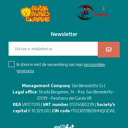
Newsletter
Ik stem in met de verwerking van mijn
persoonlijke
gegevens
Management Company
: San Benedetto S.r.l.
Legal office
: Strada Bergamini, 14 - fraz. San Benedetto -
37019 - Peschiera del Garda VR
REA
VR177095 |
VAT number
01374580239 |
Society's
capital
€ 10.329,00 |
CIN code
IT023059B2XHHQGEWL