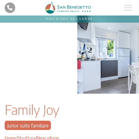
PESCHIERA DEL GARDA
Family Joy
Junior suite familiare
Home
Struttura
New village