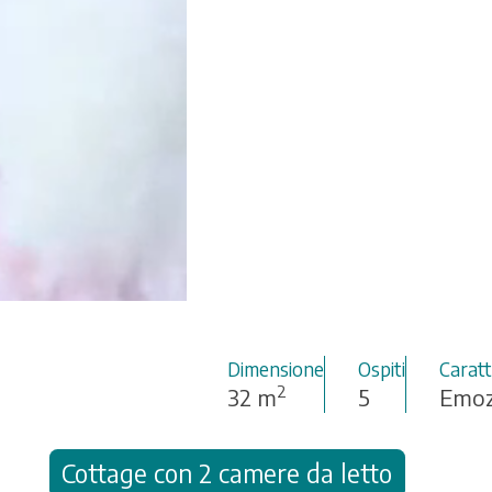
Borgo
Dimensione
Ospiti
Caratt
2
32 m
5
Emoz
Cottage con 2 camere da letto