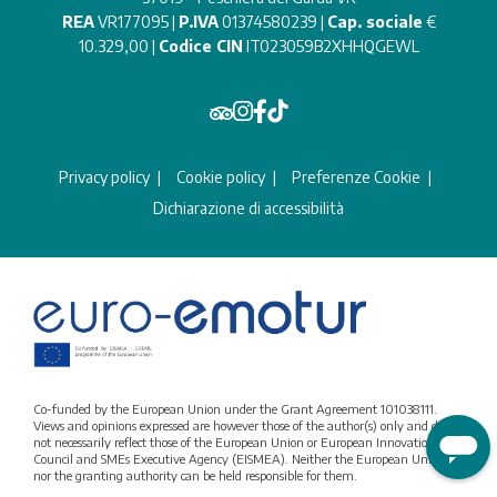
REA
VR177095 |
P.IVA
01374580239 |
Cap. sociale
€
10.329,00 |
Codice CIN
IT023059B2XHHQGEWL
Privacy policy
Cookie policy
Preferenze Cookie
Dichiarazione di accessibilità
Co-funded by the European Union under the Grant Agreement 101038111.
Views and opinions expressed are however those of the author(s) only and do
not necessarily reflect those of the European Union or European Innovation
Council and SMEs Executive Agency (EISMEA). Neither the European Union
nor the granting authority can be held responsible for them.