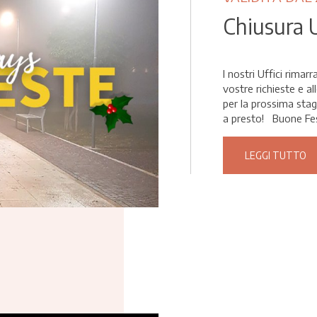
Chiusura U
I nostri Uffici rimar
vostre richieste e al
per la prossima stag
a presto! Buone Fes
LEGGI TUTTO