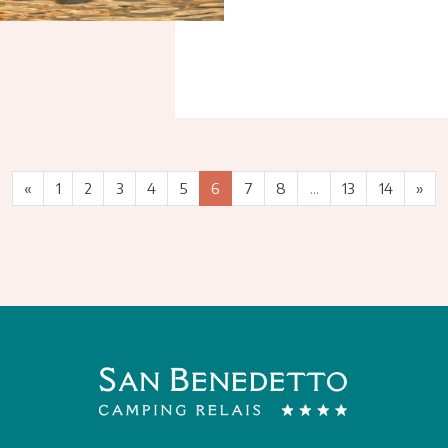
«
1
2
3
4
5
6
7
8
...
13
14
»