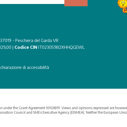
- 37019 - Peschiera del Garda VR
329,00 |
Codice CIN
IT023059B2XHHQGEWL
chiarazione di accessibilità
 under the Grant Agreement 101038111. Views and opinions expressed are however t
vation Council and SMEs Executive Agency (EISMEA). Neither the European Union n